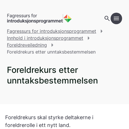
Gå til hovedinnhold
search
menu
add
Innholdsfortegnelse
Fagressurs for introduksjonsprogrammet
Innhold i introduksjonsprogrammet
Foreldreveiledning
Foreldrekurs etter unntaksbestemmelsen
Foreldrekurs etter
unntaksbestemmelsen
Foreldrekurs skal styrke deltakerne i
foreldrerolle i ett nytt land.