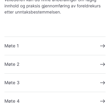
innhold og praksis gjennomføring av foreldrekurs
etter unntaksbestemmelsen.
east
Møte 1
east
Møte 2
east
Møte 3
east
Møte 4