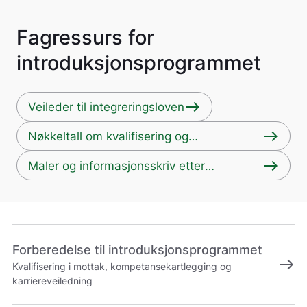
Fagressurs for
introduksjonsprogrammet
east
Veileder til integreringsloven
east
Nøkkeltall om kvalifisering og
introduksjonsprogrammet
east
Maler og informasjonsskriv etter
integreringsloven og introduksjonsloven.
Forberedelse til introduksjonsprogrammet
east
Kvalifisering i mottak, kompetansekartlegging og
karriereveiledning