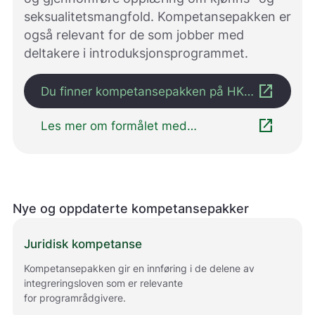
seksualitetsmangfold. Kompetansepakken er
også relevant for de som jobber med
deltakere i introduksjonsprogrammet.
open_in_new
Du finner kompetansepakken på HK-
dir sine nettsider
open_in_new
Les mer om formålet med
kompetansepakken her
Nye og oppdaterte kompetansepakker
Juridisk kompetanse
Kompetansepakken gir en innføring i de delene av
integreringsloven som er relevante
for programrådgivere.