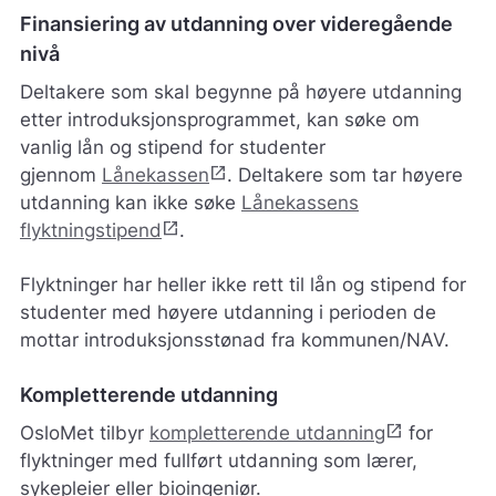
Finansiering av utdanning over videregående
nivå
Deltakere som skal begynne på høyere utdanning
etter introduksjonsprogrammet, kan søke om
vanlig lån og stipend for studenter
open_in_new
gjennom
Lånekassen
. Deltakere som tar høyere
utdanning kan ikke søke
Lånekassens
open_in_new
flyktningstipend
.
Flyktninger har heller ikke rett til lån og stipend for
studenter med høyere utdanning i perioden de
mottar introduksjonsstønad fra kommunen/NAV.
Kompletterende utdanning
open_in_new
OsloMet tilbyr
kompletterende utdanning
for
flyktninger med fullført utdanning som lærer,
sykepleier eller bioingeniør.