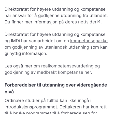
Direktoratet for høyere utdanning og kompetanse
har ansvar for å godkjenne utdanning fra utlandet.
open_in_new
Du finner mer informasjon på deres
nettsider
.
Direktoratet for høyere utdanning og kompetanse
og IMDi har samarbeidet om en
kompetansepakke
om godkjenning av utenlandsk utdanning
som kan
gi nyttig informasjon.
Les også mer om
realkompetansevurdering og
godkjenning av medbrakt kompetanse her.
Forberedelser til utdanning over videregående
nivå
Ordinære studier på fulltid kan ikke inngå i
introduksjonsprogrammet. Deltakeren har kun rett
til å bruke programmet til å forberede seg for