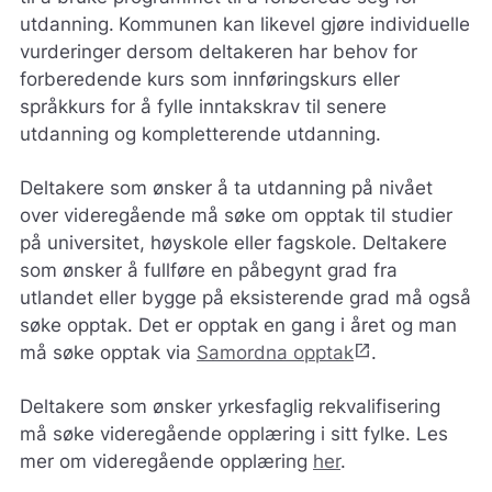
utdanning.
Kommunen kan likevel gjøre individuelle
vurderinger dersom deltakeren har behov for
forberedende kurs som innføringskurs eller
språkkurs for å fylle inntakskrav til senere
utdanning og kompletterende utdanning.
Deltakere som ønsker å ta utdanning på nivået
over videregående må søke om opptak til studier
på universitet, høyskole eller fagskole. Deltakere
som ønsker å fullføre en påbegynt grad fra
utlandet eller bygge på eksisterende grad må også
søke opptak. Det er opptak en gang i året og man
open_in_new
må søke opptak via
Samordna opptak
.
Deltakere som ønsker yrkesfaglig rekvalifisering
må søke videregående opplæring i sitt fylke. Les
mer om videregående opplæring
her
.