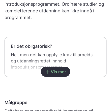
introduksjonsprogrammet. Ordinære studier og
kompletterende utdanning kan ikke inngå i
programmet.
Er det obligatorisk?
Nei, men det kan oppfylle krav til arbeids-
og utdanningsrettet innhold i
introduksjonsprogrammet.
add
Vis mer
Hvem kan delta?
Deltakere som minimum har fullført
videregående opplæring.
Målgruppe
Når i programmet?
Deltakere som har medbrakt kompetanse på