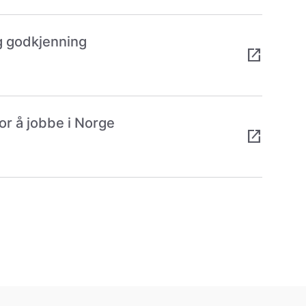
g godkjenning
open_in_new
r å jobbe i Norge
open_in_new