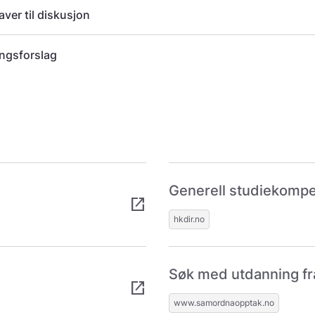
ver til diskusjon
ngsforslag
Generell studiekomp
open_in_new
hkdir.no
Søk med utdanning fr
open_in_new
www.samordnaopptak.no