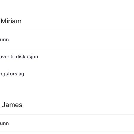
 Miriam
runn
ver til diskusjon
ngsforslag
: James
runn