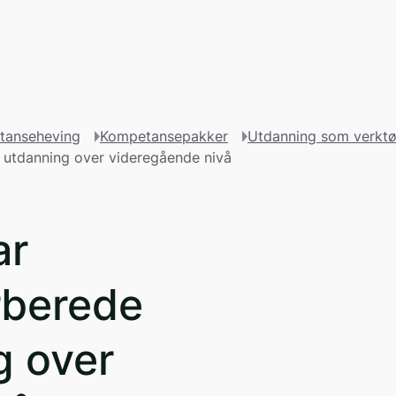
dsfortegnelse
tanseheving
Kompetansepakker
Utdanning som verkt
 utdanning over videregående nivå
ar
rberede
g over