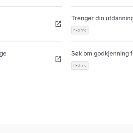
Trenger din utdannin
open_in_new
hkdir.no
rge
Søk om godkjenning fo
open_in_new
hkdir.no