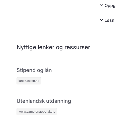
expand_more
Oppga
expand_more
Løsni
Nyttige lenker og ressurser
Stipend og lån
lanekassen.no
Utenlandsk utdanning
www.samordnaopptak.no