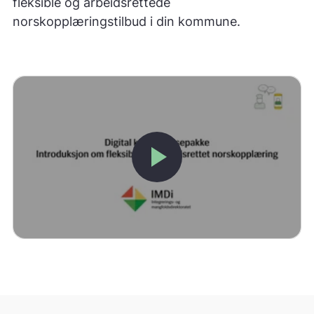
fleksible og arbeidsrettede
norskopplæringstilbud i din kommune.
play_arrow